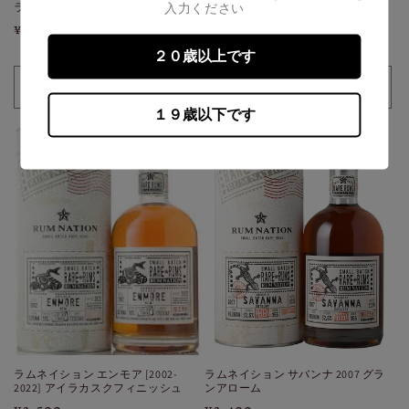
入力ください
ラムJM 2000 スーパーレア FOR JIS
ラムJM 2013 エクスクルーシブ
FOR JIS
通
¥3,500
通
¥2,000
常
２０歳以上です
常
価
価
格
30ml
30ml
30ml
30m
格
１９歳以下です
の
の
の
の
数
数
数
数
量
量
量
量
を
を
を
を
減
増
減
増
ら
や
ら
や
す
す
す
す
ラムネイション エンモア [2002-
ラムネイション サバンナ 2007 グラ
2022] アイラカスクフィニッシュ
ンアローム