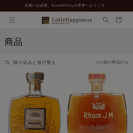
コンテ
出逢いは必然。Rum&Whiskyの世界へようこそ。
ンツに
進む
カ
ー
ト
コ
商品
レ
ク
絞り込みと並び替え
1311個の商品の54
シ
ョ
ン
: