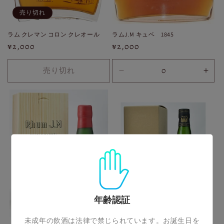
売り切れ
ラム クレマン コロン クレオール
ラムJ.M キュベ 1845
通
¥2,000
通
¥2,000
常
常
価
価
売り切れ
30ml
30m
格
格
の
の
数
数
量
量
を
を
減
増
ら
や
す
す
年齢認証
未成年の飲酒は法律で禁じられています。お誕生日を