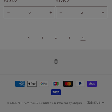
通
¥2,500
通
¥2,400
常
常
価
価
30ml
30ml
30ml
30m
格
格
の
の
の
の
数
数
数
数
量
量
量
量
4
1
2
3
を
を
を
を
減
増
減
増
ら
や
ら
や
す
す
す
す
Instagram
決
済
方
法
返金ポリシー
© 2026,
リトルハピネス Rum&Whisky
Powered by Shopify