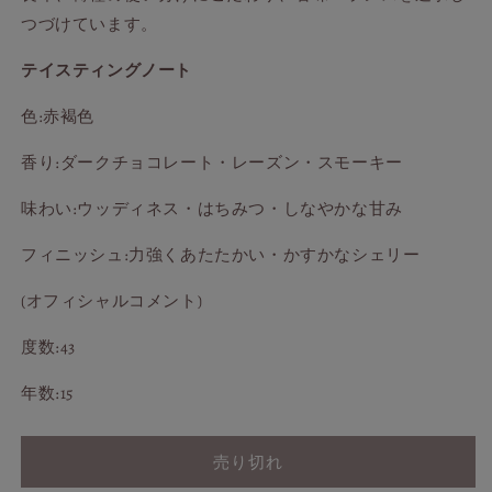
ニ
ニ
つづけています。
ッ
ッ
シ
シ
テイスティングノート
ュ
ュ
色:赤褐色
の
の
数
数
香り:
ダークチョコレート・レーズン・スモーキー
量
量
を
を
味わい:
ウッディネス・はちみつ・しなやかな甘み
減
増
ら
や
フィニッシュ:
力強くあたたかい・かすかなシェリー
す
す
(オフィシャルコメント)
度数:43
年数:15
売り切れ