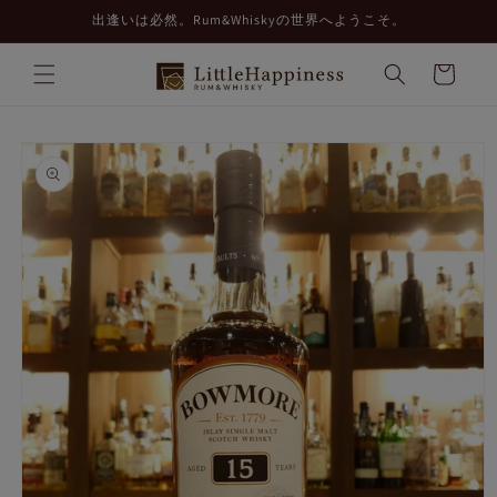
コンテ
出逢いは必然。Rum&Whiskyの世界へようこそ。
ンツに
進む
カ
ー
ト
商品情
報にス
キップ