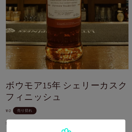
モ
ー
ボウモア15年 シェリーカスク
ダ
ル
フィニッシュ
で
メ
デ
通
¥0
ィ
売り切れ
ア
常
(1)
Size
価
を
格