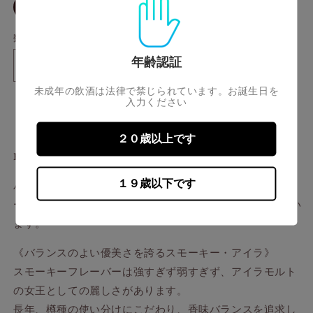
開
バ
店頭取扱いのみ30ml
く
リ
エ
ー
数量
シ
ョ
年齢認証
ン
ボ
ボ
は
売
ウ
ウ
未成年の飲酒は法律で禁じられています。お誕生日を
り
入力ください
切
※店頭取扱いのみ
モ
モ
れ
ア
ア
て
い
15
15
２０歳以上です
る
か
年
年
BOWMORE aged 15 years Sherry Cask Finish
販
シ
シ
売
で
１９歳以下です
バーボン樽で12年間熟成させた原酒を、オロロソ・シェリ
ェ
ェ
き
ま
ー樽で3年間熟成。ウッディかつ甘美な味わいを実現してい
リ
リ
せ
ー
ー
ん
ます。
カ
カ
《バランスのよい優美さを誇るスモーキー・アイラ》
ス
ス
スモーキーフレーバーは強すぎず弱すぎず、アイラモルト
ク
ク
フ
フ
の女王としての麗しさがあります。
ィ
ィ
長年、樽種の使い分けにこだわり、香味バランスを追求し