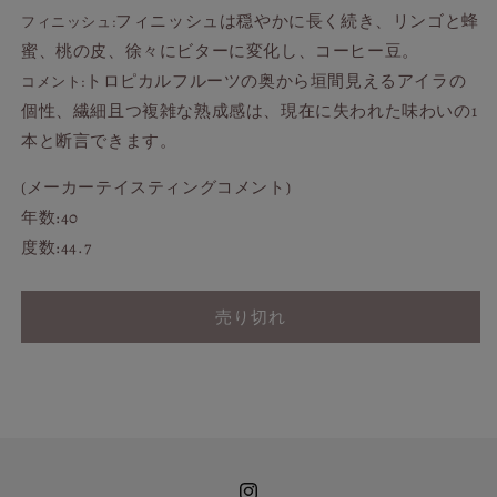
ル
ル
フィニッシュは穏やかに長く続き、リンゴと蜂
フィニッシュ:
ズ
ズ
蜜、桃の皮、徐々にビターに変化し、コーヒー豆。
シ
シ
ェ
トロピカルフルーツの奥から垣間見えるアイラの
ェ
コメント:
ア
ア
個性、繊細且つ複雑な熟成感は、現在に失われた味わいの1
信
信
本と断言できます。
濃
濃
(メーカーテイスティングコメント)
屋
屋
プ
プ
年数:40
ラ
ラ
度数:44.7
イ
イ
ベ
ベ
売り切れ
ー
ー
ト
ト
ボ
ボ
ト
ト
リ
リ
ン
ン
グ
グ