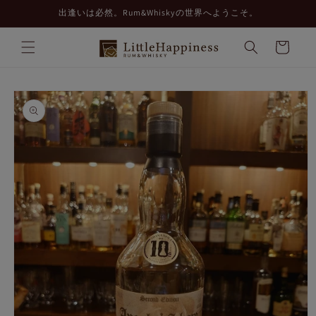
コンテ
出逢いは必然。Rum&Whiskyの世界へようこそ。
ンツに
進む
カ
ー
ト
商品情
報にス
キップ