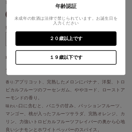
開
容量
価
年齢認証
く
格
バ
30ml
リ
未成年の飲酒は法律で禁じられています。お誕生日を
エ
入力ください
ー
数量
シ
ョ
２０歳以上です
ン
ブ
ブ
は
売
ナ
ナ
り
切
ハ
ハ
１９歳以下です
BUNNAHABHAIN aged 40 years 1974 Angel’s share
れ
ー
ー
て
い
テイスティングノート
ブ
ブ
る
か
ン
ン
販
アプリコット、完熟したメロンにバナナ、洋梨、トロ
香り:
40
40
売
で
ピカルフルーツのフーセンガム、ややヨード、ローストア
年
年
き
ま
1974
1974
ーモンドの香り。
せ
エ
エ
ん
口に含むと、バニラの甘み、パッションフルーツ、
味わい:
ン
ン
マンゴー、桃が入ったフルーツサラダ、完熟オレンジ、カ
ジ
ジ
リン、力強いトロピカルフルーツフレイバーの奥から心地
ェ
ェ
良いシナモンとホワイトペッパーのスパイス。