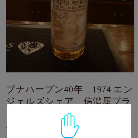
モ
ー
ブナハーブン40年 1974 エン
ダ
ル
ジェルズシェア 信濃屋プラ
で
メ
イベートボトリング
デ
ィ
ア
通
¥4,000
(1)
売り切れ
を
常