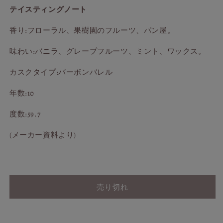
ン
ン
テイスティングノート
グ
グ
ル
ル
香り:フローラル、果樹園のフルーツ、パン屋。
モ
モ
ル
ル
味わい:バニラ、グレープフルーツ、ミント、ワックス。
ツ
ツ
•
•
カスクタイプ:バーボンバレル
オ
オ
年数:10
ブ
ブ
•
•
度数:59.7
ス
ス
コ
コ
(メーカー資料より)
ッ
ッ
ト
ト
ラ
ラ
ン
ン
売り切れ
ド
ド
の
の
数
数