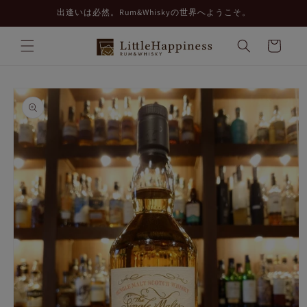
コンテ
出逢いは必然。Rum&Whiskyの世界へようこそ。
ンツに
進む
カ
ー
ト
商品情
報にス
キップ