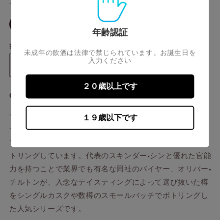
開
サイズ
価
く
格
バ
30ml
リ
年齢認証
エ
ー
数量
シ
未成年の飲酒は法律で禁じられています。お誕生日を
ョ
入力ください
ン
ク
ク
は
売
ラ
ラ
り
２０歳以上です
切
イ
イ
CLYNELISH aged 10
years
The Single
malts of Scotland
れ
ヌ
ヌ
て
い
ザ シングルモルツ オブ スコットランドはエリクサー
リ
リ
１９歳以下です
る
か
ディスティラーズを代表する2005年にスタートしたメイン
ッ
ッ
販
売
シ
シ
ブランドで、蒸溜所の個性が良く表れた原酒を厳選してボ
で
ュ
ュ
き
トリングしています。代表のスキンダー•シンと優れた官能
ま
10
10
せ
力を持つことで業界でも有名な同社のバイヤー、オリバー•
年
ん
年
チルトンが、入念なテイスティングによって選び抜いた樽
ザ
ザ
をシングルカスクや数樽のスモールバッチでボトリングし
•
•
た人気シリーズです。
シ
シ