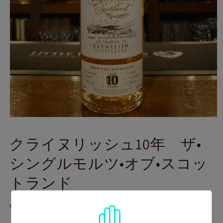
モ
ー
クライヌリッシュ10年 ザ•
ダ
ル
シングルモルツ•オブ•スコッ
で
メ
トランド
デ
ィ
ア
通
¥1,500
(1)
売り切れ
を
常