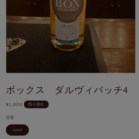
モ
ー
ボックス ダルヴィバッチ4
ダ
ル
で
通
¥1,000
売り切れ
メ
デ
常
ィ
容量
価
ア
格
(1)
バ
30ml
を
リ
エ