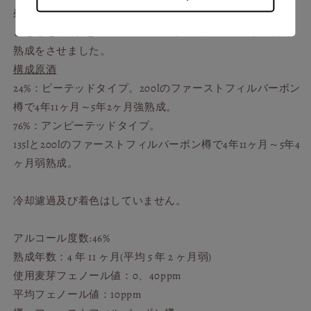
残りの76％は、アンピーテッドタイプ。
ら
や
こちらも、135ℓと200ℓのファーストフィルのバーボン樽で
す
す
熟成をさせました。
構成原酒
24%：ピーテッドタイプ。200lのファーストフィルバーボン
樽で4年11ヶ月～5年2ヶ月強熟成。
76%：アンピーテッドタイプ。
135lと200lのファーストフィルバーボン樽で4年11ヶ月～5年4
ヶ月弱熟成。
冷却濾過及び着色はしていません。
アルコール度数:46%
熟成年数：4 年 11 ヶ月(平均 5 年 2 ヶ月弱)
使用麦芽フェノール値：0、40ppm
平均フェノール値：10ppm