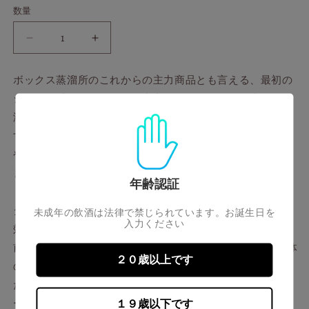
開
ー
数量
く
シ
ョ
ン
ボ
ボ
は
売
ッ
ッ
り
切
ク
ク
ボックス蒸溜所のこれからの主力商品とも言える、最初の
れ
ス
ス
て
シリーズ「ダルヴィ」。国内市場にとどまらず、来るべき
い
ダ
ダ
る
海外市場への参入も視野に入れた、進化し続ける商品で
か
ル
ル
販
す。ダルヴィは、バッチごとにボトリングされ、スタイル
売
ヴ
ヴ
で
やレシピが同じであっても、その味わいには違いが見られ
ィ
ィ
き
ま
ます。
バ
バ
せ
年齢認証
ん
ッ
ッ
ダルヴィの特徴は、シリーズを通して、ほのかにピートを
チ
チ
未成年の飲酒は法律で禁じられています。お誕生日を
入力ください
4
4
効かせてある点にあります。
の
の
前回のバッチ3同様、ピーテッドタイプのウイスキーを全体
数
数
２０歳以上です
の24％使用。
量
量
ただし今回は、ピーテッドタイプをファーストフィルのバ
を
を
ーボン樽で熟成させています。
１９歳以下です
減
増