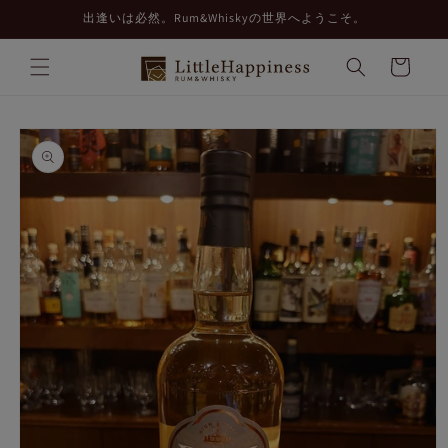
コンテ
出逢いは必然。Rum&Whiskyの世界へようこそ。
ンツに
進む
カ
ー
ト
商品情
報にス
キップ