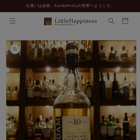
コンテ
出逢いは必然。Rum&Whiskyの世界へようこそ。
ンツに
進む
カ
ー
ト
商品情
報にス
キップ