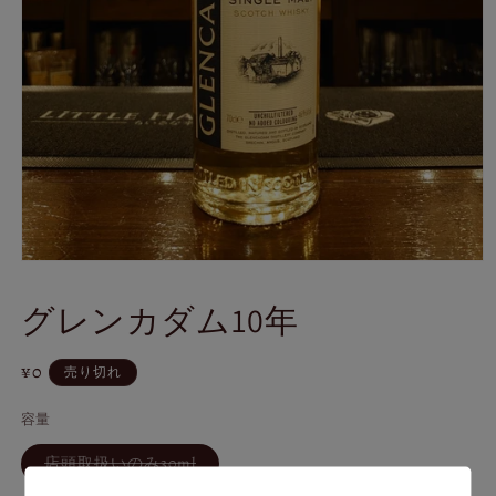
モ
ー
グレンカダム10年
ダ
ル
で
通
¥0
売り切れ
メ
デ
常
ィ
容量
価
ア
格
(1)
バ
店頭取扱いのみ30ml
を
リ
エ