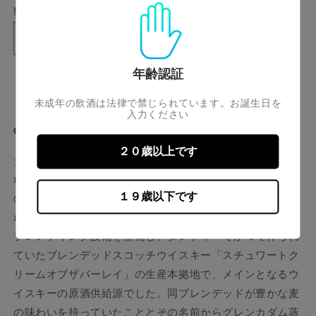
開
ー
数量
く
シ
ョ
ン
グ
グ
は
売
レ
レ
り
年齢認証
切
※店頭取扱いのみ
ン
ン
れ
カ
カ
て
未成年の飲酒は法律で禁じられています。お誕生日を
い
ダ
ダ
入力ください
る
か
GLEN CADAM aged 10 years
ム
ム
販
10
10
売
２０歳以上です
で
グレンカダム蒸留所は東ハイランド、ブレヒンの辺にある
年
年
き
ま
1823年設立のスコットランドでも非常に歴史の古い蒸留所
の
の
せ
数
数
ん
１９歳以下です
の一つ。現在はアンガスダンディ社が所有。
量
量
1954年、カナダ・ハイラムウォーカー社に買収された際、
を
を
ブレンディング設備を整備し、ダンディーでかつて作られ
減
増
ていたブレンデッドスコッチウイスキー「スチュワートク
ら
や
リームオブザバーレイ」の生産本拠地で、メインとなるウ
す
す
イスキーの原酒供給源でした。
同ブレンデッドが豊かな麦
の味わいを持っていたことと
その名前からグレンカダム蒸