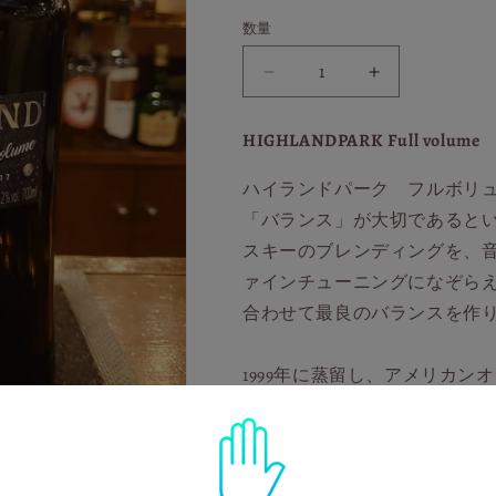
エ
ー
数量
シ
ョ
ン
ハ
ハ
は
売
イ
イ
り
切
ラ
ラ
HIGHLANDPARK Full volume
れ
ン
ン
て
い
ハイランドパーク フルボリ
ド
ド
る
か
パ
パ
「バランス」が大切であると
販
売
ー
ー
スキーのブレンディングを、
で
ク
ク
き
ァインチューニングになぞら
ま
フ
フ
せ
合わせて最良のバランスを作
ん
ル
ル
ボ
ボ
1999年に蒸留し、アメリカン
リ
リ
ュ
ュ
用。2017年にボトリングし
ー
ー
ハイランドパーク蒸留所とし
ム
ム
常にユニークなものになって
の
の