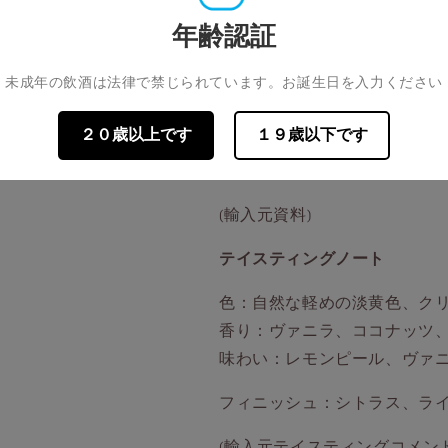
数
数
年齢認証
ミステリアスな漆黒のボトル
量
量
からインスピレーションを得
を
を
未成年の飲酒は法律で禁じられています。お誕生日を入力ください
減
増
面には、ピートやヴァニラ等
ら
や
表現し、「フルボリューム」
す
す
２０歳以上です
１９歳以下です
パッケージもじっくりと眺め
く、音楽を愛する方々にもお
(輸入元資料)
テイスティングノート
色：自然な軽めの淡黄色、ク
香り：ヴァニラ、ココナッツ
味わい
：レモンピール、ヴァ
フィニッシュ：シトラス、ラ
(輸入元テイスティングコメント