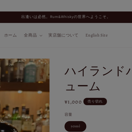
出逢いは必然。Rum&Whiskyの世界へようこそ。
ホーム
全商品
実店舗について
English Site
ハイランド
ューム
通
¥1,000
売り切れ
常
容量
価
格
バ
30ml
リ