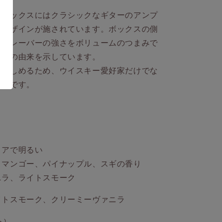
、ボックスにはクラシックなギターのアンプ
たデザインが施されています。ボックスの側
のフレーバーの強さをボリュームのつまみで
の名の由来を示しています。
て楽しめるため、ウイスキー愛好家だけでな
勧めです。
リアで明るい
、マンゴー、パイナップル、スギの香り
ニラ、ライトスモーク
イトスモーク、クリーミーヴァニラ
)