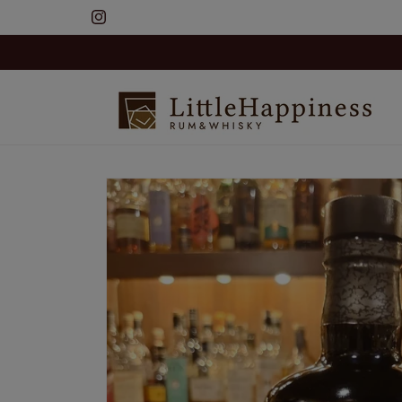
コンテ
ンツに
Instagram
進む
商品情
報にス
キップ