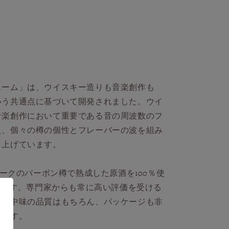
ューム」は、ウイスキー造りも音楽創作も
いう共通点に基づいて開発されました。ウイ
音楽創作において重要である音の周波数のフ
え、個々の樽の個性とフレーバーの波を組み
り上げています。
オークのバーボン樽で熟成した原酒を100％使
ています。専門家からも常に高い評価を受ける
て、中味の品質はもちろん、パッケージも非
います。