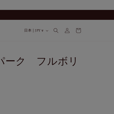
ロ
カ
グ
国
ー
日本 | JPY ¥
イ
/
ト
ン
地
域
パーク フルボリ