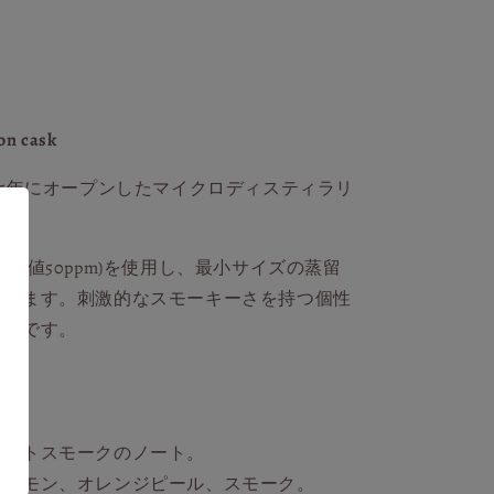
on cask
05年にオープンしたマイクロディスティラリ
ル値50ppm)を使用し、最小サイズの蒸留
ています。刺激的なスモーキーさを持つ個性
ルトです。
ピートスモークのノート。
、レモン、オレンジピール、スモーク。