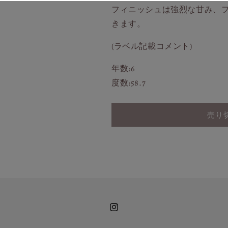
ス
ス
フィニッシュは強烈な甘み、
ク
ク
きます。
の
の
数
数
(ラベル記載コメント)
量
量
を
を
年数:6
減
増
度数:58.7
ら
や
す
す
売り
Instagram