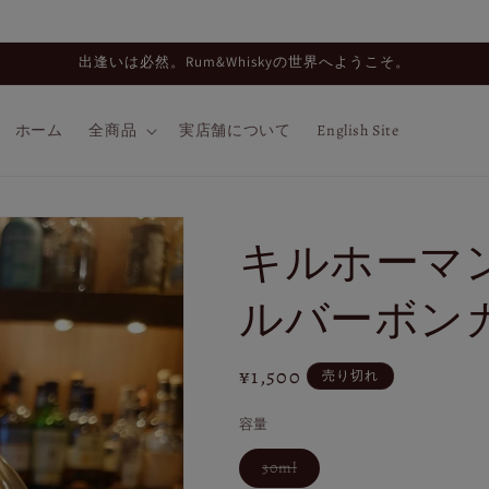
出逢いは必然。Rum&Whiskyの世界へようこそ。
ホーム
全商品
実店舗について
English Site
キルホーマン
ルバーボン
通
¥1,500
売り切れ
常
容量
価
格
バ
30ml
リ