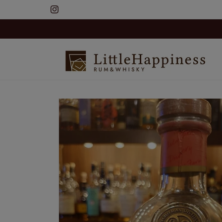
コンテ
ンツに
Instagram
進む
商品情
報にス
キップ