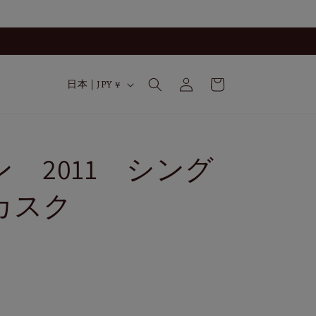
ロ
カ
グ
国
ー
日本 | JPY ¥
イ
/
ト
ン
地
域
 2011 シング
カスク