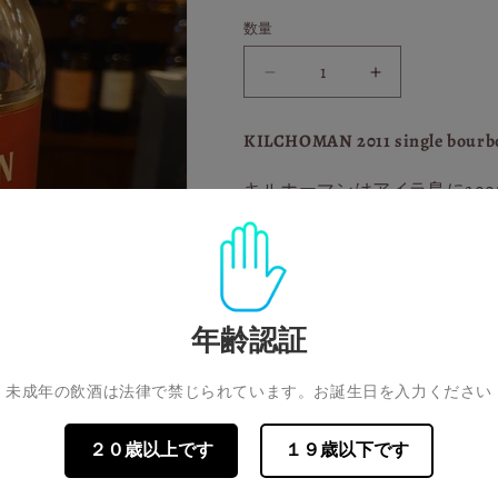
エ
ー
数量
シ
ョ
ン
キ
キ
は
売
ル
ル
り
切
ホ
ホ
KILCHOMAN 2011 single bourb
れ
ー
ー
て
い
キルホーマンはアイラ島に20
マ
マ
る
か
ン
ン
ーズです。
販
2011
2011
売
で
シ
シ
ヘビーピーテッド麦芽(フェノー
き
ま
ン
ン
器でゆっくりと丁寧に蒸留し
せ
グ
ん
グ
年齢認証
的で極少量生産のシングルモ
ル
ル
バ
バ
未成年の飲酒は法律で禁じられています。お誕生日を入力ください
テイスティングノート
ー
ー
色: ライトブラウン
ボ
ボ
２０歳以上です
１９歳以下です
ン
ン
香り：柑橘系の強いバニラと
カ
カ
味わい：ミルクチョコレート