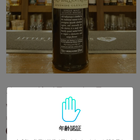
モ
ー
オールドバランデュラン
ダ
ル
で
通
¥0
売り切れ
メ
デ
常
ィ
容量
価
ア
格
年齢認証
(1)
バ
店頭取扱いのみ30ml
を
リ
エ