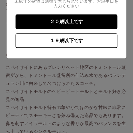
開
未成年の飲酒は法律で禁じられています。お誕生日を
ー
数量
入力ください
く
シ
ョ
ン
オ
オ
は
２０歳以上です
売
ー
ー
り
切
※店頭取扱いのみ
ル
ル
れ
１９歳以下です
ド
ド
て
い
バ
バ
る
か
OLD BALLANTRUAN
ラ
ラ
販
売
ン
ン
で
スペイサイドにあるグレンリベット地区のトミントール蒸
デ
デ
き
ま
留所から、
トミントール蒸留所の仕込み水である
バランテ
ュ
ュ
せ
ん
ュラン川に由来して名づけられたスコッチ。
ラ
ラ
ン
ン
スペイサイドモルトのヘビーピートモルトとモルト好き必
の
の
見の逸品。
数
数
スペイサイドモルト特有の華やかでほのかな甘味に
非常に
量
量
ピーティでスモーキーさを兼ね備えた逸品でもあります。
を
を
鼻を刺すアイラモルトのような香りが最高のバランスを生
減
増
み出しているシングルモルト。