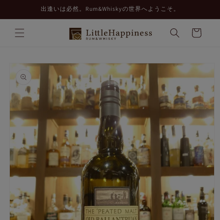
コンテ
出逢いは必然。Rum&Whiskyの世界へようこそ。
ンツに
進む
カ
ー
ト
商品情
報にス
キップ