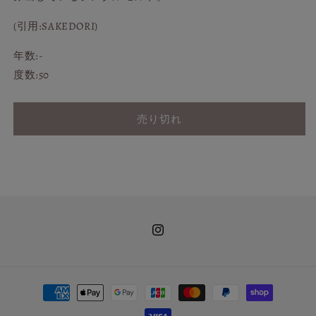
ら
や
す
す
(引用:SAKEDORI)
年数:-
度数:50
売り切れ
Instagram
決
済