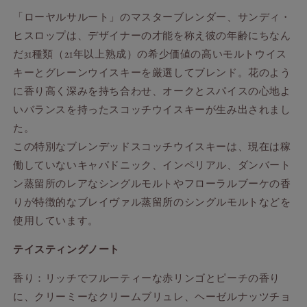
「ローヤルサルート」のマスターブレンダー、サンディ・
ヒスロップは、デザイナーの才能を称え彼の年齢にちなん
だ31種類（21年以上熟成）の希少価値の高いモルトウイス
キーとグレーンウイスキーを厳選してブレンド。花のよう
に香り高く深みを持ち合わせ、オークとスパイスの心地よ
いバランスを持ったスコッチウイスキーが生み出されまし
た。
この特別なブレンデッドスコッチウイスキーは、現在は稼
働していないキャパドニック、インペリアル、ダンバート
ン蒸留所のレアなシングルモルトやフローラルブーケの香
りが特徴的なブレイヴァル蒸留所のシングルモルトなどを
使用しています。
テイスティングノート
香り：リッチでフルーティーな赤リンゴとピーチの香り
に、クリーミーなクリームブリュレ、ヘーゼルナッツチョ