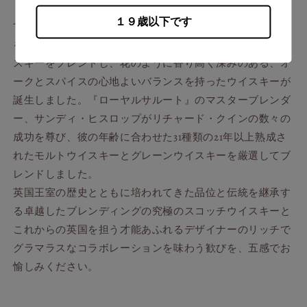
ドの国花アザミは、力強さとエッジーさを表現していま
１９歳以下です
す。この鮮やかなフラワーデザインにインスピレーション
を得て、希少価値の高いモルトウイスキーとグレーンウイ
スキーをブレンドし、花のように香り高く深みのある、オ
ークとスパイスの心地よいバランスを持ったウイスキーが
誕生しました。『ローヤルサルート』のマスターブレンダ
ー、サンディ・ヒスロップがリチャード・クインの数々の
成功を尊び、彼の年齢に合わせた31種類の21年以上熟成さ
れたモルトウイスキーとグレーンウイスキーを厳選してブ
レンドしました。
英国王室の歴史とともに培われてきた品位と伝統を継承す
る卓越したブレンディングの究極のスコッチウイスキーと
これからの英国を担う才能あふれるデザイナーのリッチで
グラマラスなコラボレーションを味わう歓びを、五感でお
愉しみください。