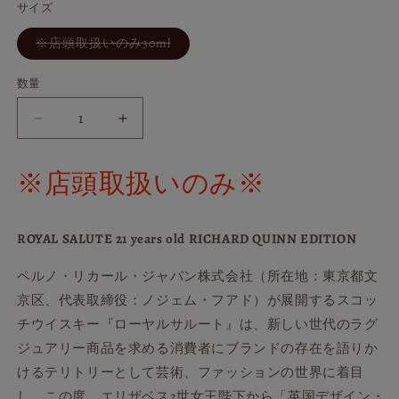
開
サイズ
価
く
格
バ
※店頭取扱いのみ30ml
リ
エ
ー
数量
シ
ョ
ン
ロ
ロ
は
売
イ
イ
り
切
ヤ
ヤ
※店頭取扱いのみ※
れ
ル
ル
て
い
サ
サ
る
か
ル
ル
ROYAL SALUTE 21 years old RICHARD QUINN EDITION
販
売
ー
ー
で
ペルノ・リカール・ジャパン株式会社（所在地：東京都文
ト
ト
き
ま
21
21
京区、代表取締役：ノジェム・フアド）が展開するスコッ
せ
年
年
ん
チウイスキー『ローヤルサルート』は、新しい世代のラグ
リ
リ
ジュアリー商品を求める消費者にブランドの存在を語りか
チ
チ
けるテリトリーとして芸術、ファッションの世界に着目
ャ
ャ
し、この度、エリザベス2世女王陛下から「英国デザイン・