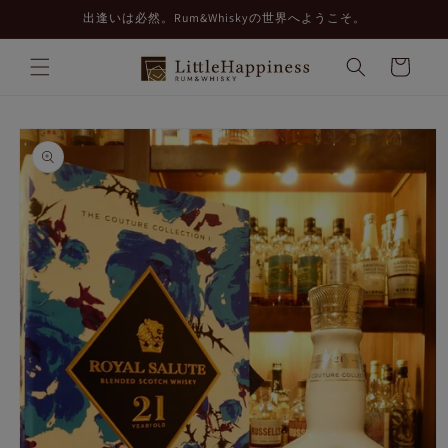
コンテ
出逢いは必然。Rum&Whiskyの世界へようこそ。
ンツに
進む
カ
ー
ト
商品情
報にス
キップ