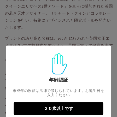
ー
ー
クイーンエリザベス2世アワード」を直々に授与された英国
ド・
ド・
の若き天才デザイナー、リチャード・クインとコラボレー
ク
ク
イ
イ
ションを行い、特別にデザインされた限定ボトルを発売い
ン
ン
たします。
エ
エ
ブランドの誇り高き名称は、1953年に行われた英国女王エ
デ
デ
ィ
ィ
リザベス2世の戴冠式で放たれた、英国王室への敬意を表す
シ
シ
る21回の皇礼砲（ローヤルサルート）に由来します。その
ョ
ョ
品位と伝統を継承したフラッグシップアイテム「ローヤル
ン
ン
サルート21年 シグネチャーブレンド」は、21年以上熟成さ
の
の
れた希少なモルトウイスキーとグレーンウイスキーのブレ
数
数
年齢認証
ンドによって造られる、フルーティーでなめらかな味わい
量
量
が特長のブレンデッドスコッチウイスキーです。
を
を
未成年の飲酒は法律で禁じられています。お誕生日を
入力ください
減
増
今回、リチャード・クインが手がけたブランド初のデコレ
ら
や
ーションボトルに描かれた青いバラは、ローヤルサルート
す
す
２０歳以上です
の高貴で独特なブランドの世界観と共鳴し、スコットラン