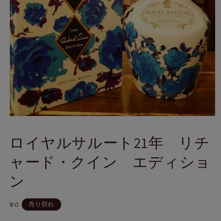
モ
ー
ロイヤルサルート21年 リチ
ダ
ル
ャード・クイン エディショ
で
メ
ン
デ
ィ
ア
通
¥0
(1)
売り切れ
を
常