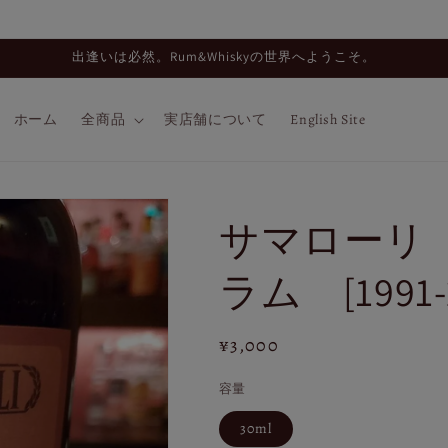
出逢いは必然。Rum&Whiskyの世界へようこそ。
ホーム
全商品
実店舗について
English Site
サマローリ
ラム [1991-
通
¥3,000
常
容量
価
格
30ml