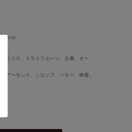
1-2018]
、リコリス、ドライフルーツ、古書、オー
ー、アーモンド、シロップ、バター、蜂蜜。