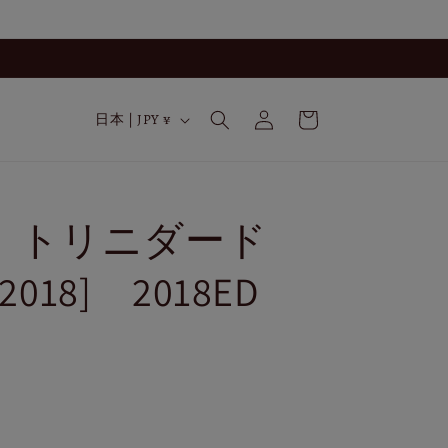
ロ
カ
グ
国
ー
日本 | JPY ¥
イ
/
ト
ン
地
域
 トリニダード
2018] 2018ED