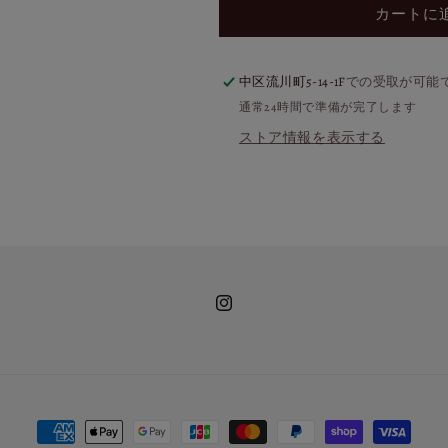
の
の
カートに
数
数
量
量
を
を
中区流川町5-14-1F
での受取が可能
減
増
通常24時間で準備が完了します
ら
や
ストア情報を表示する
す
す
Instagram
決