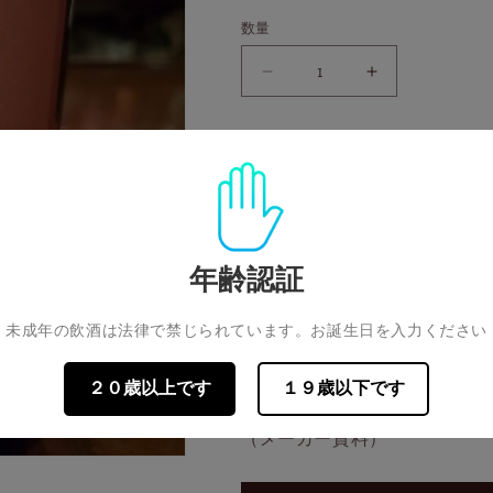
数量
サ
サ
マ
マ
ロ
ロ
SAMAROLI TRINIDAD RUM [199
ー
ー
リ
リ
ト
ト
香り：バニラアイス、レザー
リ
リ
ク。
ニ
ニ
年齢認証
味：パイナップル、ジュニパ
ダ
ダ
ー
ー
未成年の飲酒は法律で禁じられています。お誕生日を入力ください
ド
ド
年数:-
ラ
ラ
２０歳以上です
１９歳以下です
度数:45%
ム
ム
[1991-
[1991-
（メーカー資料）
2018]
2018]
2018ED
2018ED