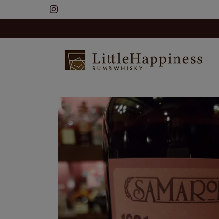
コンテ
ンツに
Instagram
進む
商品情
報にス
キップ