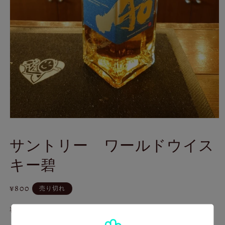
モ
ー
サントリー ワールドウイス
ダ
ル
キー碧
で
メ
デ
通
¥800
ィ
売り切れ
ア
常
(1)
容量
価
を
格