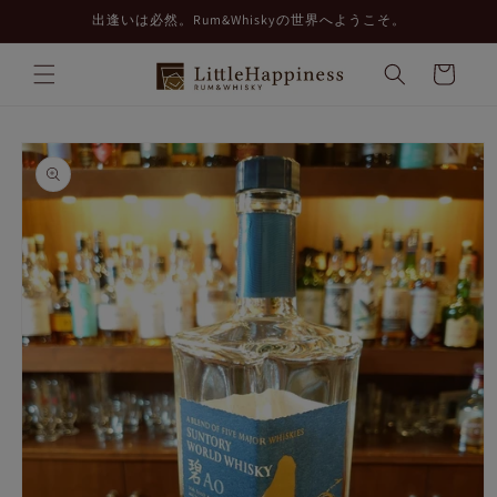
コンテ
出逢いは必然。Rum&Whiskyの世界へようこそ。
ンツに
進む
カ
ー
ト
商品情
報にス
キップ