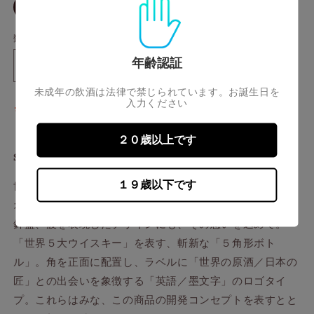
開
バ
30ml(配送広島限定)
く
リ
エ
ー
数量
シ
ョ
年齢認証
ン
サ
サ
は
売
ン
ン
未成年の飲酒は法律で禁じられています。お誕生日を
り
入力ください
切
*配送広島限定＊
ト
ト
れ
リ
リ
て
い
ー
ー
２０歳以上です
る
か
SUNTORY WORLD WHISKY AO
ワ
ワ
販
売
ー
ー
で
１９歳以下です
世界と日本をつなぐ、「海」の深く美しい色、「碧（ア
ル
ル
き
ま
オ）」をネーミングに、そして、ブランドのカラーに。羅
ド
ド
せ
ん
針盤、波を表現したデザインにも、その想いを込めて。
ウ
ウ
イ
イ
「世界５大ウイスキー」を表す、斬新な「５角形ボト
ス
ス
ル」。角を正面に配置し、ラベルに「世界の原酒／日本の
キ
キ
匠」との出会いを象徴する「英語／墨文字」のロゴタイ
ー
ー
プ。これらはみな、この商品の開発コンセプトを表すとと
碧
碧