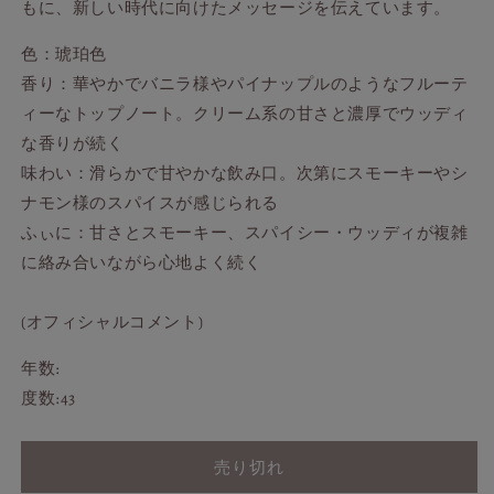
もに、新しい時代に向けたメッセージを伝えています。
の
の
数
数
色：琥珀色
量
量
香り：華やかでバニラ様やパイナップルのようなフルーテ
を
を
ィーなトップノート。クリーム系の甘さと濃厚でウッディ
減
増
な香りが続く
ら
や
味わい：滑らかで甘やかな飲み口。次第にスモーキーやシ
す
す
ナモン様のスパイスが感じられる
ふぃに：甘さとスモーキー、スパイシー・ウッディが複雑
に絡み合いながら心地よく続く
(オフィシャルコメント)
年数:
度数:43
売り切れ