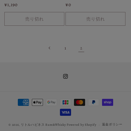
通
¥1,190
通
¥0
常
常
価
価
売り切れ
売り切れ
格
格
2
1
Instagram
決
済
方
法
返金ポリシー
© 2026,
リトルハピネス Rum&Whisky
Powered by Shopify