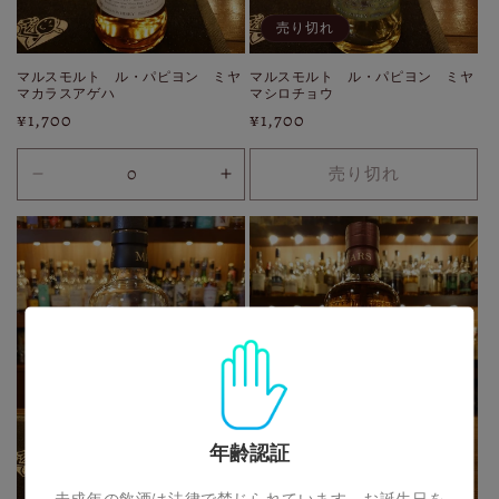
売り切れ
マルスモルト ル・パピヨン ミヤ
マルスモルト ル・パピヨン ミヤ
マカラスアゲハ
マシロチョウ
通
¥1,700
通
¥1,700
常
常
価
価
売り切れ
30ml
30ml
格
格
(配
(配
送
送
広
広
島
島
限
限
定)
定)
の
の
数
数
量
量
を
を
年齢認証
減
増
売り切れ