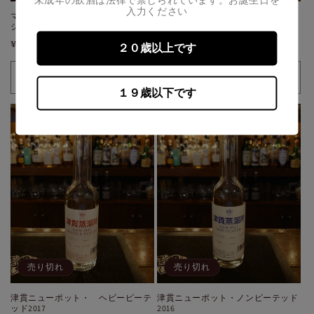
未成年の飲酒は法律で禁じられています。お誕生日を
ら
や
入力ください
マルスモルト ル・パピヨン ヤク
津貫 シングルモルト ピーテッド
す
す
シマルリシジミ
通
¥1,700
通
¥1,700
２０歳以上です
常
常
価
価
売り切れ
格
30ml
30ml
格
１９歳以下です
(配
(配
送
送
広
広
島
島
限
限
定)
定)
の
の
数
数
量
量
を
を
減
増
売り切れ
売り切れ
ら
や
津貫ニューポット・ ヘビーピーテ
津貫ニューポット・ノンピーテッド
す
す
ッド2017
2016