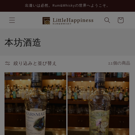
コンテ
出逢いは必然。Rum&Whiskyの世界へようこそ。
ンツに
進む
カ
ー
ト
コ
本坊酒造
レ
ク
絞り込みと並び替え
22個の商品
シ
ョ
ン
: