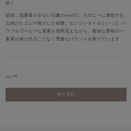
続く
す
す
総括：流通量が少ない印象の1999VT。カロニーに連想され
る焼けたゴムや焦がした砂糖、エンジンオイルといった パ
ワフルでヘビーな要素も垣間見えながら、複雑な香味の一
要素が抜け出ることなく秀逸なバランスを奏でています。
64.7％
売り切れ