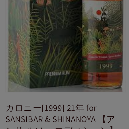
モ
ー
カロニー[1999] 21年 for
ダ
ル
SANSIBAR & SHINANOYA 【ア
で
メ
デ