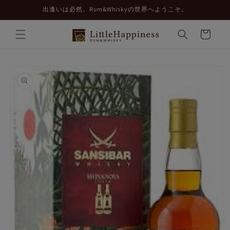
コンテ
出逢いは必然。Rum&Whiskyの世界へようこそ。
ンツに
進む
カ
ー
ト
商品情
報にス
キップ