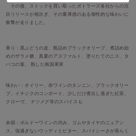
SHINANOYA
SHINANOYA
その後、ストックを買い取ったボトラーズ各社からの注
【ア
【ア
目リリースが相次ぎ、その重厚感のある個性的な味わいに
ン
ン
衝撃が走りました。
リ
リ
ル
ル
ソ
ソ
ー
ー
香り：黒ぶどうの皮、瓶詰めブラックオリーブ、煮詰め始
エ
エ
めのザラメ糖、真夏のアスファルト、塗りたてのニス、タ
デ
デ
バコの葉、 熟した南国果実
ィ
ィ
シ
シ
ョ
ョ
味わい：オイリー、赤ワインのタンニン、ブラックオリー
ン】
ン】
ブ、イチジクのコンポート、少しだけ煮出し過ぎた紅茶、
の
の
クローヴ、 ナツメグ等のスパイスも
数
数
量
量
を
を
余韻：ボルドーワインの渋み、ゴムやタイヤのニュアン
減
増
ス、強過ぎないウッディとビター、スパイシーさが長らく
ら
や