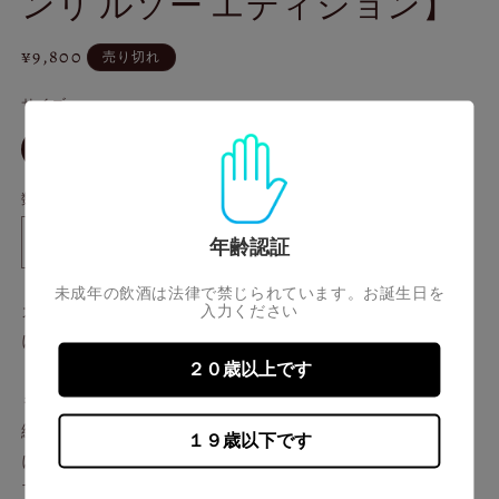
ンリ ルソー エディション】
ィ
ア
通
¥9,800
(1)
売り切れ
を
常
開
サイズ
価
く
格
バ
30ml
リ
エ
ー
数量
シ
ョ
ン
年齢認証
カ
カ
は
売
ロ
ロ
り
未成年の飲酒は法律で禁じられています。お誕生日を
切
ニ
ニ
カロニー蒸留所はカリブ海の小国、トリニダード・トバコ
入力ください
れ
ー
ー
て
にて1918年創業。
い
[1999]
[1999]
る
２０歳以上です
ヘビーラムを得意とし、その品質は”ラムのご意見番”で
21
か
21
販
もあるロイヤルネイビー（英国海軍）から高い評価を受け
年
年
売
で
続けてきたお墨付き。しかしながら、2002年に政府の方針
for
for
１９歳以下です
き
SANSIBAR
SANSIBAR
ま
により砂糖の精製工場が閉鎖されサトウキビの栽培も終
せ
&amp;
&amp;
了。それに伴い2003年に蒸留所も閉鎖。
ん