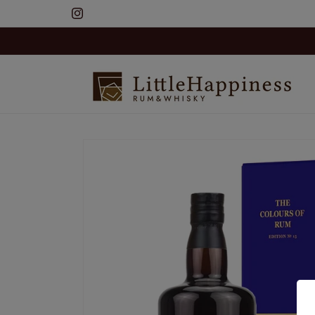
コンテ
ンツに
Instagram
進む
商品情
報にス
キップ