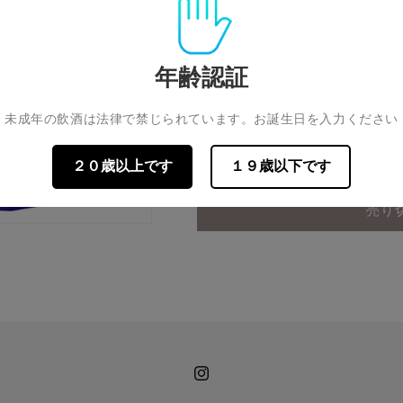
エ
ー
数量
シ
ョ
ン
カ
カ
年齢認証
は
売
ラ
ラ
り
切
ー
ー
61.5%
未成年の飲酒は法律で禁じられています。お誕生日を入力ください
れ
オ
オ
て
い
ブ
ブ
る
２０歳以上です
１９歳以下です
か
ラ
ラ
販
売
ム
ム
で
売り
バ
バ
き
ま
ル
ル
せ
ん
バ
バ
ド
ド
ス
ス
2006
2006
15
15
年
年
Instagram
No.15
No.15