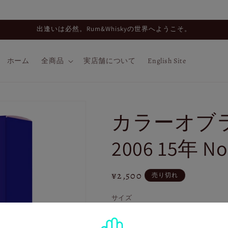
出逢いは必然。Rum&Whiskyの世界へようこそ。
ホーム
全商品
実店舗について
English Site
カラーオブ
2006 15年 No
通
¥2,500
売り切れ
常
サイズ
価
格
バ
30ml
リ