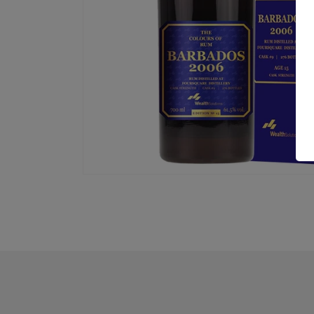
モ
ー
ダ
ル
で
メ
デ
ィ
ア
(1)
を