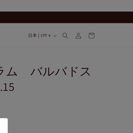
ロ
カ
グ
国
ー
日本 | JPY ¥
イ
/
ト
ン
地
域
ラム バルバドス
.15