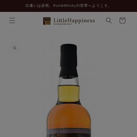
コンテ
出逢いは必然。Rum&Whiskyの世界へようこそ。
ンツに
進む
カ
ー
ト
商品情
報にス
キップ