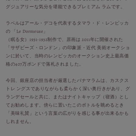
ク
ク
グジュアリーな気分を堪能できるプレミアム ラムです。
の
の
数
数
ラベルはアール・デコを代表するタマラ・ド・レンピッカ
量
量
の 「Le Dormeuse」
を
を
減
増
（眠る女）1931-1932制作で、原画は 2011年に開催された
ら
や
「サザビーズ・ロンドン」の印象派・近代 美術オークショ
す
す
ンに於いて、当時のレンピッカのオークション史上最高価
格の407万ポンドで落札されました。
今回、銀座店の担当者が厳選したパナマラムは、カスクス
トレ ングスでありながらも柔らかく深い奥行きがあり、グ
ランデセールと共に、またはナイトキャップ（寝酒）とし
てお勧めします。傍らに置いたこのボトルを眺めるとき
「美味礼賛」という言葉の広がりを感じる事が出来るかも
しれません。