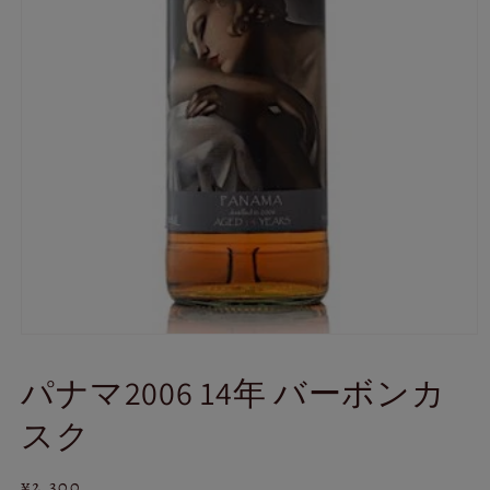
モ
ー
パナマ2006 14年 バーボンカ
ダ
ル
スク
で
メ
デ
通
¥2,300
ィ