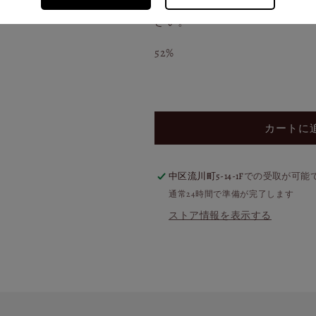
らの潮風を想わせる風味が伴う
さい。
52%
カートに
中区流川町5-14-1F
での受取が可能
通常24時間で準備が完了します
ストア情報を表示する