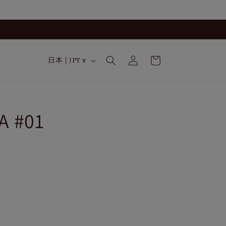
ロ
カ
グ
国
ー
日本 | JPY ¥
イ
/
ト
ン
地
域
 #01