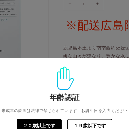
マ
マ
ル
ル
※配送広島
ス
ス
The
The
YA
YA
#01
#01
の
の
鹿児島本土より南南西約60k
数
数
峻な山々が連なり、豊かな水
量
量
グセラーはあります。
を
を
減
増
ら
や
「MARS The Y.A.」は
す
す
ズウイスキーです。ファース
年齢認証
しバーボンバレルで熟成され
未成年の飲酒は法律で禁じられています。お誕生日を入力ください
南国を想わせる果実香、セラ
２０歳以上です
１９歳以下です