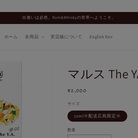
出逢いは必然。Rum&Whiskyの世界へようこそ。
ホーム
全商品
実店舗について
English Site
マルス The YA
通
¥2,000
常
サイズ
価
格
30ml※配送広島限定※
数量