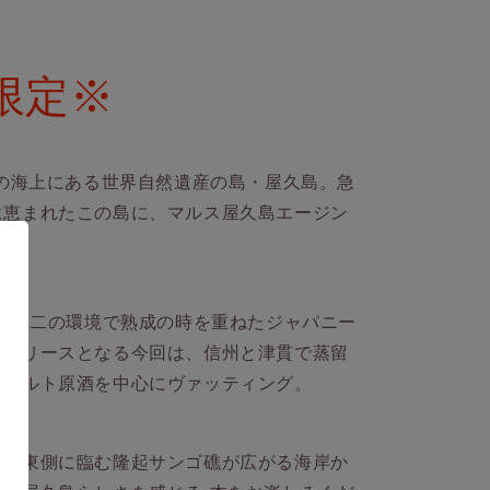
限定※
mの海上にある世界自然遺産の島・屋久島。急
に恵まれたこの島に、マルス屋久島エージン
、この唯一無二の環境で熟成の時を重ねたジャパニー
トリリースとなる今回は、信州と津貫で蒸留
たモルト原酒を中心にヴァッティング。
ーの東側に臨む隆起サンゴ礁が広がる海岸か