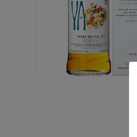
モ
ー
ダ
ル
で
メ
デ
ィ
ア
(1)
を