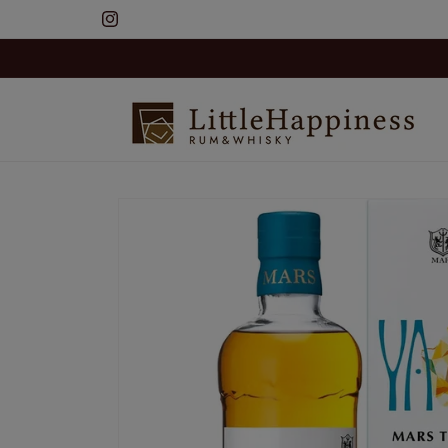
コンテ
ンツに
Instagram
進む
商品情
報にス
キップ