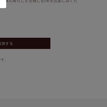
、屋久島らしさを感じる1本をお楽しみくだ
追加する
です。