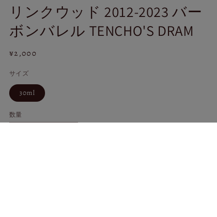
リンクウッド 2012-2023 バー
ダ
ル
ボンバレル TENCHO'S DRAM
で
メ
デ
通
¥2,000
ィ
ア
常
(1)
サイズ
価
を
格
開
30ml
く
数量
リ
リ
ン
ン
ク
ク
東京を代表するリカーショップからウイスキーに精通する
ウ
ウ
店長たちが集結。
ッ
ッ
厳選を重ね納得の一樽をチョイスするシリーズ。
ド
ド
2012-
2012-
恐竜のトリケラトプスに因んで4本の角を持つ幻獣「クワド