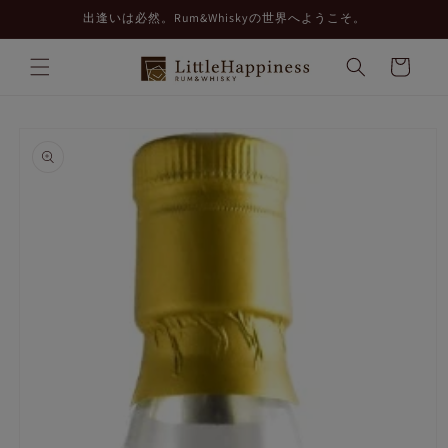
コンテ
出逢いは必然。Rum&Whiskyの世界へようこそ。
ンツに
進む
カ
ー
ト
商品情
報にス
キップ