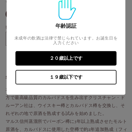
開
サイズ
価
く
格
※配送広島限定※30ml
年齢認証
数量
未成年の飲酒は法律で禁じられています。お誕生日を
シ
シ
入力ください
ン
ン
※配送広島限定※
グ
グ
２０歳以上です
ル
ル
モ
モ
１９歳以下です
Single Malt KOMAGATAKE Christian Drouin’s Cask
ル
ル
ト
ト
本坊酒造マルス信州蒸溜所とフランス・ノルマンディー地
駒
駒
方で最高級品質のカルバドスを生み出すクリスチャン・ド
ヶ
ヶ
ルーアン社は、ウイスキー樽とカルバドス樽を交換し、そ
岳
岳
ク
ク
れぞれの地で原酒を熟成する試みを始めました。
リ
リ
マルス信州蒸溜所でバーボン樽に3年以上熟成させたモルト
ス
ス
原酒を、カルバドスに使用した空樽で約2年追加熟成（フィ