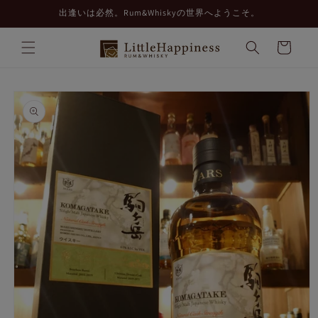
コンテ
出逢いは必然。Rum&Whiskyの世界へようこそ。
ンツに
進む
カ
ー
ト
商品情
報にス
キップ