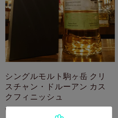
モ
ー
シングルモルト駒ヶ岳 クリ
ダ
ル
スチャン・ドルーアン カス
で
メ
クフィニッシュ
デ
ィ
ア
通
¥2,600
(1)
を
常