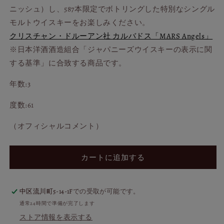
チ
チ
ニッシュ）し、587本限定でボトリングした特別なシングル
ャ
ャ
モルトウイスキーをお楽しみください。
ン・
ン・
クリスチャン・ドルーアン社 カルバドス「MARS Angels」
ド
ド
※日本洋酒酒造組合「ジャパニーズウイスキーの表示に関
ル
ル
する基準」に合致する商品です。
ー
ー
ア
ア
年数:3
ン
ン
カ
カ
度数:61
ス
ス
ク
ク
（オフィシャルコメント）
フ
フ
ィ
ィ
カートに追加する
ニ
ニ
ッ
ッ
シ
シ
中区流川町5-14-1F
での受取が可能です。
ュ
ュ
通常24時間で準備が完了します
の
の
ストア情報を表示する
数
数