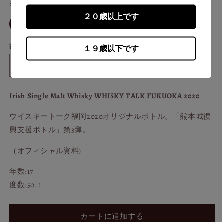
開
Size
価
く
２０歳以上です
格
30ml
数量
１９歳以下です
ア
ア
イ
イ
リ
リ
Irish Single Malt Whisky WHISKY TALK FUKUOKA 2020
ッ
ッ
ウイスキートーク福岡2020オリジナルボトル。「熊本城復
シ
シ
興支援ボトル」第3弾。
ュ
ュ
シ
シ
（オフィシャル資料)
ン
ン
グ
グ
年数:17
ル
ル
度数:50.1
モ
モ
ル
ル
ト
ト
カートに追加する