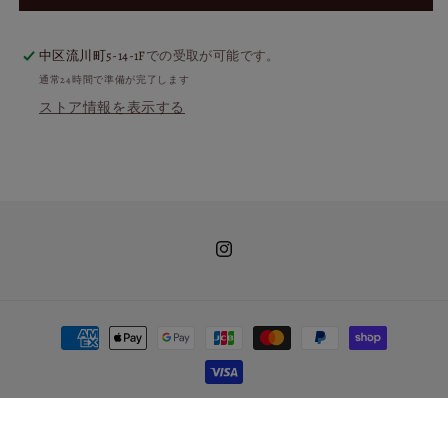
ウ
ウ
イ
イ
ス
ス
中区流川町5-14-1F
での受取が可能です。
キ
キ
通常24時間で準備が完了します
ー
ー
ストア情報を表示する
ウ
ウ
イ
イ
ス
ス
キ
キ
ー
ー
ト
ト
Instagram
ー
ー
ク
ク
福
福
決
岡
岡
済
2020
2020
方
の
の
法
数
数
返金ポリシー
© 2026,
リトルハピネス Rum&Whisky
Powered by Shopify
量
量