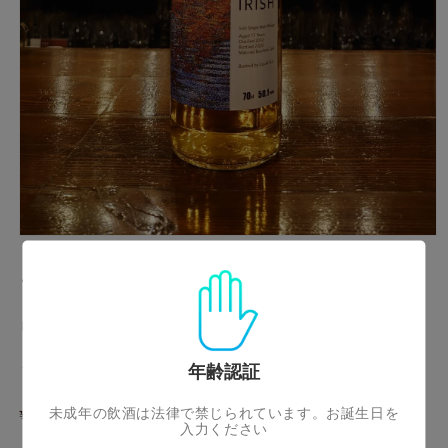
モ
ー
アイリッシュシングルモルト
ダ
ル
ウイスキー ウイスキートー
で
メ
ク福岡2020
デ
年齢認証
ィ
ア
通
¥2,550
未成年の飲酒は法律で禁じられています。お誕生日を
(1)
入力ください
を
常