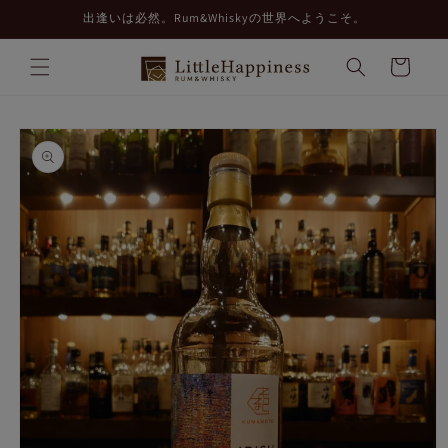
コンテ
出逢いは必然。Rum&Whiskyの世界へようこそ。
ンツに
進む
カ
ー
ト
商品情
報にス
キップ