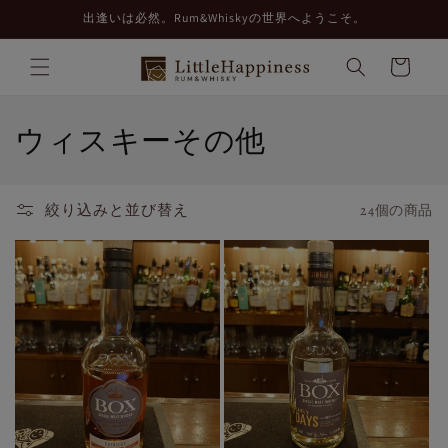
コンテ
出逢いは必然。Rum&Whiskyの世界へようこそ。
ンツに
進む
カ
ー
ト
コ
ウィスキーその他
レ
ク
絞り込みと並び替え
24個の商品
シ
ョ
ン
: