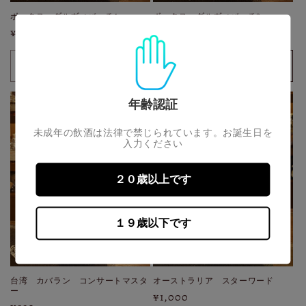
ボックス ダルヴィバッチ4
ボックス ダルヴィバッチ3
通
¥1,000
通
¥1,000から
常
常
価
価
売り切れ
オプションを選択
格
格
年齢認証
未成年の飲酒は法律で禁じられています。お誕生日を
入力ください
２０歳以上です
１９歳以下です
売り切れ
売り切れ
台湾 カバラン コンサートマスタ
オーストラリア スターワード
ー
通
¥1,000