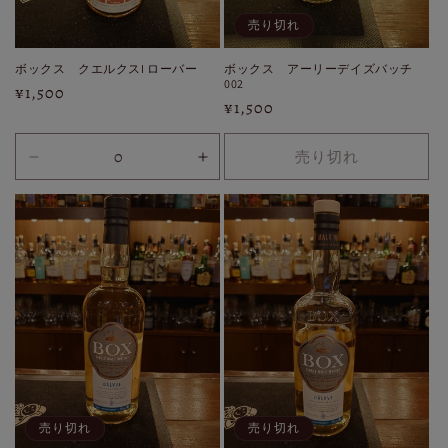
売り切れ
ボックス クエルクスI ローバー
ボックス アーリーデイズバッチ
002
通
¥1,500
通
¥1,500
常
常
価
価
売り切れ
格
30ml
30ml
格
の
の
数
数
量
量
を
を
減
増
ら
や
す
す
売り切れ
売り切れ