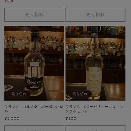
通
¥990
常
常
価
価
売り切れ
売り切れ
格
格
売り切れ
売り切れ
フランス ゴルノグ バーボンバレ
フランス Gローゼリュールス シ
ル
ングルモルト
通
¥1,000
通
¥900
常
常