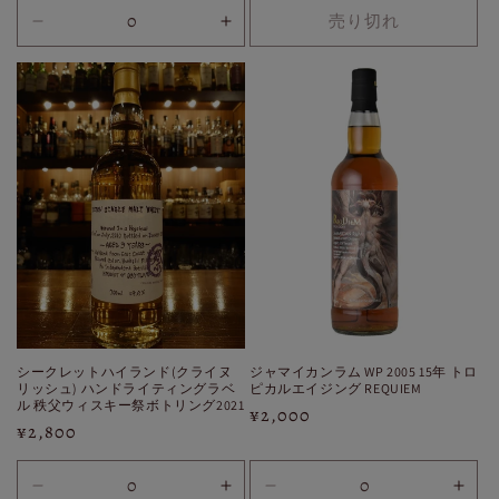
価
価
売り切れ
格
30ml
30ml
格
の
の
数
数
量
量
を
を
減
増
ら
や
す
す
シークレットハイランド(クライヌ
ジャマイカンラム WP 2005 15年 トロ
リッシュ) ハンドライティングラベ
ピカルエイジング REQUIEM
ル 秩父ウィスキー祭ボトリング2021
通
¥2,000
通
¥2,800
常
常
価
価
格
30ml
30ml
30ml
30m