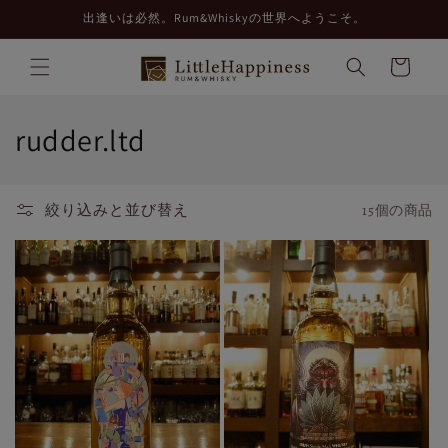
コンテ
出逢いは必然。Rum&Whiskyの世界へようこそ。
ンツに
進む
カ
ー
ト
コ
rudder.ltd
レ
ク
絞り込みと並び替え
15個の商品
シ
ョ
ン
: