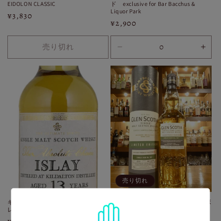
EIDOLON CLASSIC
ド exclusive for Bar Bacchus &
Liquor Park
通
¥3,830
通
¥2,900
常
常
価
価
売り切れ
格
30ml
30m
格
の
の
数
数
量
量
を
を
減
増
ら
や
す
す
売り切れ
キルダルトン 2009 13年 リフィルバ
グレンスコシア 秩父ウィスキー祭ボ
レル THE ABSOLUTE CHOICE
トリング2021