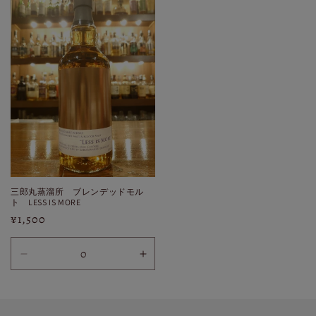
数
数
量
量
を
を
減
増
ら
や
す
す
三郎丸蒸溜所 ブレンデッドモル
ト LESS IS MORE
通
¥1,500
常
価
(配
(配
格
送
送
広
広
島
島