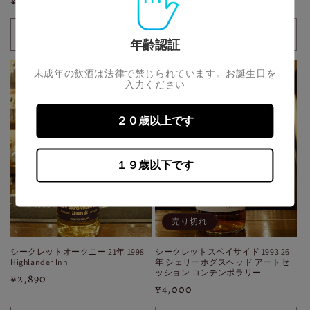
通
¥3,900
通
¥2,500
常
常
価
価
売り切れ
30ml
30ml
年齢認証
格
格
の
の
数
数
未成年の飲酒は法律で禁じられています。お誕生日を
入力ください
量
量
を
を
２０歳以上です
減
増
ら
や
す
す
１９歳以下です
売り切れ
シークレットオークニー 21年 1998
シークレットスペイサイド 1993 26
Highlander Inn
年 シェリーホグスヘッド アートセ
ッション コンテンポラリー
通
¥2,890
通
¥4,000
常
常