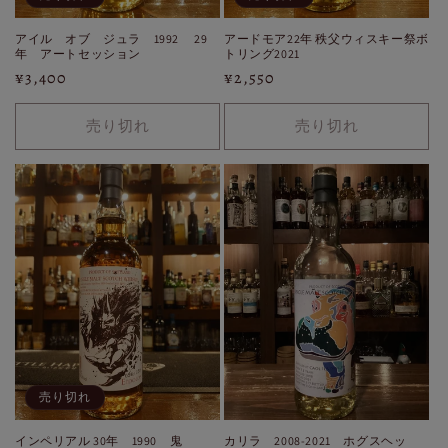
アイル オブ ジュラ 1992 29
アードモア22年 秩父ウィスキー祭ボ
年 アートセッション
トリング2021
通
¥3,400
通
¥2,550
常
常
価
価
売り切れ
売り切れ
格
格
売り切れ
インペリアル 30年 1990 鬼
カリラ 2008-2021 ホグスヘッ