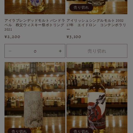
売り切れ
アイラブレンデッドモルト バンドラ
アイリッシュシングルモルト 2002
ベル 秩父ウィスキー祭ボトリング
17年 エイドロン コンテンポラリ
2021
ー
通
¥2,200
通
¥3,100
常
常
価
価
売り切れ
30ml
30ml
格
格
の
の
数
数
量
量
を
を
減
増
ら
や
す
す
売り切れ
売り切れ