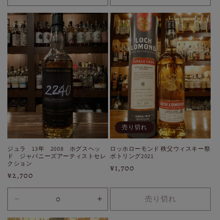
格
の
の
の
の
数
数
数
数
量
量
量
量
を
を
を
を
減
増
減
増
ら
や
ら
や
す
す
す
す
売り切れ
ジュラ 13年 2008 ホグスヘッ
ロッホローモンド 秩父ウィスキー祭
ド ジャパニーズアーティストセレ
ボトリング2021
クション
通
¥1,700
通
¥2,700
常
常
価
価
売り切れ
格
30ml
30ml
格
の
の