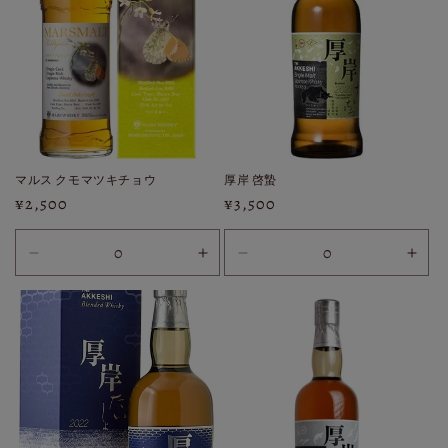
マルス クモマツキチョウ
厚岸 啓蟄
通
¥2,500
通
¥3,500
常
常
価
価
30ml※
30ml※
30ml※
30m
格
格
配
配
配
配
送
送
送
送
広
広
広
広
島
島
島
島
限
限
限
限
定
定
定
定
※
※
※
※