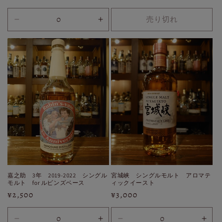
す
す
常
常
価
価
売り切れ
30ml
30ml
格
格
の
の
数
数
量
量
を
を
減
増
ら
や
す
す
嘉之助 3年 2019-2022 シングル
宮城峡 シングルモルト アロマテ
モルト for ルビンズベース
ィックイースト
通
¥2,500
通
¥3,000
常
常
価
価